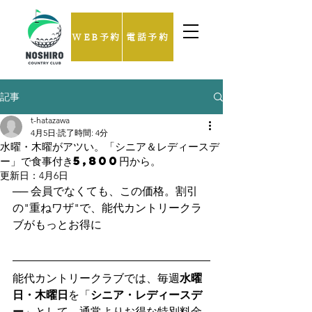
WEB予約
電話予約
記事
t-hatazawa
4月5日
読了時間: 4分
水曜・木曜がアツい。「シニア＆レディースデ
ー」で食事付き5,800円から。
更新日：
4月6日
── 会員でなくても、この価格。割引
の"重ねワザ"で、能代カントリークラ
ブがもっとお得に
能代カントリークラブでは、毎週
水曜
日・木曜日
を「
シニア・レディースデ
ー
」として、通常よりお得な特別料金