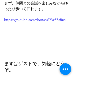
せず、仲間との会話を楽しみながらゆ
ったり歩いて回れます。
https://youtube.com/shorts/uZ6VzFPcBn4
まずはゲストで、気軽にどう
ぞ。
能代カントリークラブが大切にしてい
るのは、「ゴルフの敷居を下げる」こ
とと、ゴルフを満足感のある運動にす
ること。