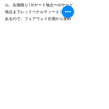
ル。右側残り130ヤード地点〜60ヤード
地点までレッドペナルティーエリアが
あるので、フェアウェイ左側から攻め
たい。
能代カントリークラブ
〒018-2507
秋田県山本郡八峰町峰浜田中大土面18
Email:
info@noshirocountryclub.com
Tel：
0185-88-8732
​Fax：0185-88-8733