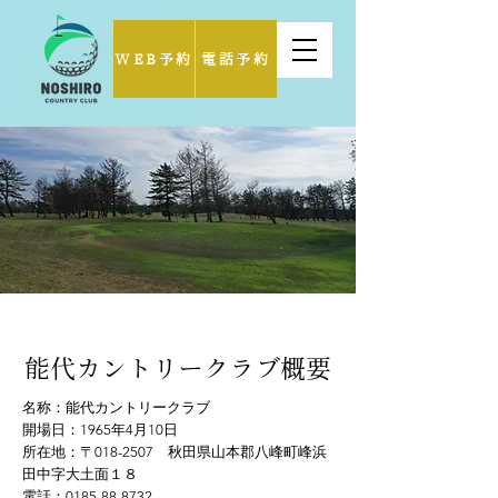
WEB予約
電話予約
能代カントリークラブ概要
名称：能代カントリークラブ
開場日：1965年4月10日
所在地：〒018-2507 秋田県山本郡八峰町峰浜
田中字大土面１８
電話：0185-88-8732