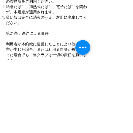
の喫煙所をご利用ください。
紙巻たばこ、加熱式たばこ、電子たばこを問わ
ず、本規定が適用されます。
吸い殻は完全に消火のうえ、灰皿に廃棄してく
ださい。
第21条：違約による責任
利用者が本約款に違反したことにより他者に損
害が生じた場合、または利用者自身が被害を被
った場合でも、当クラブは一切の責任を負いま
せん。
第22条：クラブ・持物の確認
プレー終了後は、クラブ・バッグ等をご自身で
確認・点検してください。確認については利用
者において十分に行い、当クラブは確認後に発
生した紛失・破損については責任を負いませ
ん。
第23条：施設損傷時の賠償責任
利用者の故意または過失により、当クラブの施
設・備品等に損害を与えた場合、原状への回復