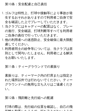
第10条：安全配慮と自己責任
ゴルフは特性上、打球や接触等により事故が発
生するおそれがありますので利用者ご自身で安
全を確認した上でプレーしていただきます。
当クラブにはキャディーの配置はなく、プレー
の進行、安全確認、打球判断等すべてを利用者
ご自身の責任で行っていただきます。
他の利用者への迷惑防止、安全確保に最大限配
慮してください。
利用者同士の紛争等については、当クラブは原
則として関与いたしません。利用者による解決
をお願いいたします。
第11条：ティーグラウンドでの素振り
素振りは、ティーマーク内の打席または指定さ
れた場所以外では行わないでください。ティー
グラウンドへの無用な立ち入りはご遠慮くださ
い。
第12条：飛距離と先行組への配慮
打球の際は、先行組の位置を確認し、自己の飛