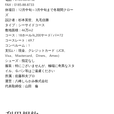
FAX：0185-88-8733
休場日：12月中旬～3月中旬まで冬期間クロー
ズ
設計者：杉本英世、 丸毛信勝
タイプ：シーサイドコース
敷地面積：46万m2
コース：18ホール/6,200ヤード/ パー72
コースレート：69.7
コンペルーム：1
支払い：現金、クレジットカード（JCB、
Visa、 Mastercard、 Diners、 Amex）
シューズ：指定なし
服装：特にございませんが、極端に奇異なスタ
イル、Ｇパン等はご遠慮ください
所属：佐藤和夫プロ
運営：八峰しらかみ株式会社
代表取締役：山田 倫