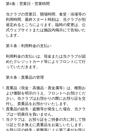
第4条：営業日・営業時間
当クラブの営業日、開場時間、食堂・浴場等の
利用時間、最終スタート時刻は、当クラブが別
途定めるところによります。臨時の変更は、公
式ウェブサイトまたは施設内掲示にて告知いた
します。
第５条：利用料金の支払い
利用料金の支払いは、現金または当クラブが認
めたクレジットカード等によりフロントにて行
っていただきます。
第６条：貴重品の管理
貴重品（現金・高価品・貴金属等）は、種類お
よび価額を明示のうえ、フロントへお預けくだ
さい。当クラブはお預かりの際にお預り証を交
付し、貴重品をお預かりいたします。
貴重品の紛失・盗難等が発生した場合、当クラ
ブは一切責任を負いません。
当クラブは、お預り証をご持参の方に対して預
り証と引き換えに貴重品をお返しいたします。
お預り証の紛失・盗難等により第三者がお預り