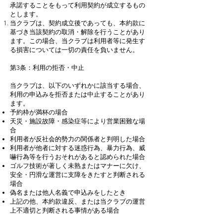
承諾することをもって利用契約が成立するもの
とします。
当クラブは、契約成立後であっても、本約款に
基づき当該契約の取消・解除を行うことがあり
ます。この場合、当クラブは利用者等に発生す
る損害については一切の責任を負いません。
第3条：利用の拒否・中止
当クラブは、以下のいずれかに該当する場合、
利用の申込みを拒否または中止することがあり
ます。
予約枠が満杯の場合
天災・施設故障・感染症等により営業困難な場
合
利用者が反社会的勢力の関係者と判明した場合
利用者が他者に対する迷惑行為、暴力行為、威
嚇行為等を行うおそれがあると認められた場合
ゴルフ技術が著しく未熟またはマナーに欠け、
安全・円滑な運営に支障をきたすと判断される
場合
偽名または他人名義で申込みをしたとき
上記の他、本約款違反、または当クラブの運営
上不適切と判断される事情がある場合