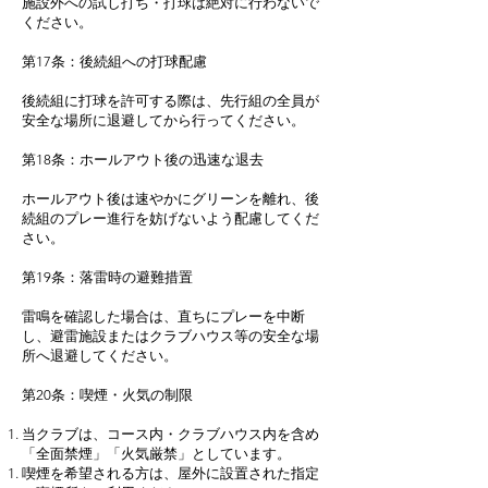
施設外への試し打ち・打球は絶対に行わないで
ください。
第17条：後続組への打球配慮
後続組に打球を許可する際は、先行組の全員が
安全な場所に退避してから行ってください。
第18条：ホールアウト後の迅速な退去
ホールアウト後は速やかにグリーンを離れ、後
続組のプレー進行を妨げないよう配慮してくだ
さい。
第19条：落雷時の避難措置
雷鳴を確認した場合は、直ちにプレーを中断
し、避雷施設またはクラブハウス等の安全な場
所へ退避してください。
第20条：喫煙・火気の制限
当クラブは、コース内・クラブハウス内を含め
「全面禁煙」「火気厳禁」としています。
喫煙を希望される方は、屋外に設置された指定