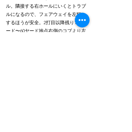
ル。隣接する右ホールにいくとトラブ
ルになるので、フェアウェイを左狙い
するほうが安全。2打目以降残り100ヤ
ード〜60ヤード地点右側のコブより左
を狙う。
能代カントリークラブ
〒018-2507
秋田県山本郡八峰町峰浜田中大土面18
Email:
info@noshirocountryclub.com
Tel：
0185-88-8732
​Fax：0185-88-8733